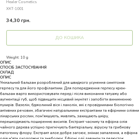
Healer Cosmetics
ХКТ-1001
34,30
грн.
ДО КОШИКА
Weight: 10 g
ОПИС
СПОСІБ ЗАСТОСУВАННЯ
СКЛАД
ОПИС
Унікальний бальзам розроблений для швидкого усунення симптомів
герпесу та для його профілактики. Для попередження герпесу крем-
бальзам варто використовувати перед і після виконання татуажу або
аугментації губ, щоб підвищити місцевий імунітет і запобігти виникненню
пухирів. Вазелін, бджолиний віск і ланолін, які є провідниками біологічно
активних речовин, збагачені натуральними екстрактами та ефірними оліями
лікарських рослин, пом'якшують, живлять, захищають шкіру,
перешкоджають поширенню висипів. Екстракт часнику та ефірна олія
чайного дерева успішно пригнічують бактеріальну, вірусну та грибкову
патогенну флору. Екстракт алое добре загоює, знімає запалення, а ефірна
олія м'яти охолоджує та знеболює. Ефірні олії лаванди та пелюсток