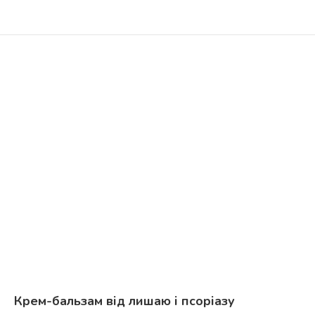
Крем-бальзам від лишаю і псоріазу