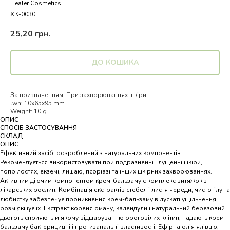
Healer Cosmetics
ХК-0030
25,20
грн.
ДО КОШИКА
За призначенням: При захворюваннях шкіри
lwh: 10x65x95 mm
Weight: 10 g
ОПИС
СПОСІБ ЗАСТОСУВАННЯ
СКЛАД
ОПИС
Ефективний засіб, розроблений з натуральних компонентів.
Рекомендується використовувати при подразненні і лущенні шкіри,
попрілостях, екземі, лишаю, псоріазі та інших шкірних захворюваннях.
Активним діючим компонентом крем-бальзаму є комплекс витяжок з
лікарських рослин. Комбінація екстрактів стебел і листя череди, чистотілу та
любистку забезпечує проникнення крем-бальзаму в лускаті ущільнення,
розм'якшує їх. Екстракт кореня оману, календули і натуральний березовий
дьоготь сприяють м'якому відшаруванню ороговілих клітин, надають крем-
бальзаму бактерицидні і протизапальні властивості. Ефірна олія ялівцю,