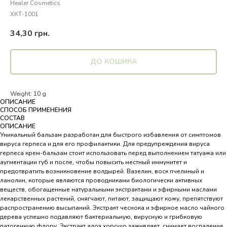
Healer Cosmetics
ХКТ-1001
34,30
грн.
ДО КОШИКА
Weight: 10 g
ОПИСАНИЕ
СПОСОБ ПРИМЕНЕНИЯ
СОСТАВ
ОПИСАНИЕ
Уникальный бальзам разработан для быстрого избавления от симптомов
вируса герпеса и для его профилактики. Для предупреждения вируса
герпеса крем-бальзам стоит использовать перед выполнением татуажа или
аугментации губ и после, чтобы повысить местный иммунитет и
предотвратить возникновение волдырей. Вазелин, воск пчелиный и
ланолин, которые являются проводниками биологически активных
веществ, обогащенные натуральными экстрактами и эфирными маслами
лекарственных растений, смягчают, питают, защищают кожу, препятствуют
распространению высыпаний. Экстракт чеснока и эфирное масло чайного
дерева успешно подавляют бактериальную, вирусную и грибковую
патогенную флору. Экстракт алоэ хорошо заживляет, снимает воспаление,