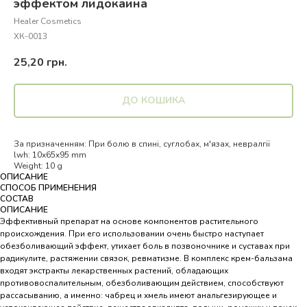
эффектом лидокаина
Healer Cosmetics
ХК-0013
25,20
грн.
ДО КОШИКА
За призначенням: При болю в спині, суглобах, м'язах, невралгії
lwh: 10x65x95 mm
Weight: 10 g
ОПИСАНИЕ
СПОСОБ ПРИМЕНЕНИЯ
СОСТАВ
ОПИСАНИЕ
Эффективный препарат на основе компонентов растительного
происхождения. При его использовании очень быстро наступает
обезболивающий эффект, утихает боль в позвоночнике и суставах при
радикулите, растяжении связок, ревматизме. В комплекс крем-бальзама
входят экстракты лекарственных растений, обладающих
противовоспалительным, обезболивающим действием, способствуют
рассасыванию, а именно: чабрец и хмель имеют анальгезирующее и