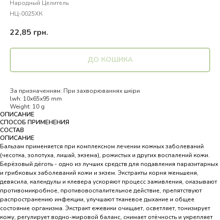
Народный Целитель
НЦ-0025ХК
22,85
грн.
ДО КОШИКА
За призначенням: При захворюваннях шкіри
lwh: 10x65x95 mm
Weight: 10 g
ОПИСАНИЕ
СПОСОБ ПРИМЕНЕНИЯ
СОСТАВ
ОПИСАНИЕ
Бальзам применяется при комплексном лечении кожных заболеваний
(чесотка, золотуха, лишай, экзема), рожистых и других воспалений кожи.
Берёзовый дёготь - одно из лучших средств для подавления паразитарных
и грибковых заболеваний кожи и экзем. Экстракты корня женьшеня,
девясила, календулы и клевера ускоряют процесс заживления, оказывают
противомикробное, противовоспалительное действие, препятствуют
распространению инфекции, улучшают тканевое дыхание и общее
состояние организма. Экстракт ежевики очищает, осветляет, тонизирует
кожу, регулирует водно-жировой баланс, снимает отёчность и укрепляет