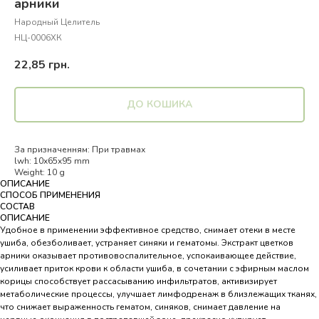
арники
Народный Целитель
НЦ-0006ХК
22,85
грн.
ДО КОШИКА
За призначенням: При травмах
lwh: 10x65x95 mm
Weight: 10 g
ОПИСАНИЕ
СПОСОБ ПРИМЕНЕНИЯ
СОСТАВ
ОПИСАНИЕ
Удобное в применении эффективное средство, снимает отеки в месте
ушиба, обезболивает, устраняет синяки и гематомы. Экстракт цветков
арники оказывает противовоспалительное, успокаивающее действие,
усиливает приток крови к области ушиба, в сочетании с эфирным маслом
корицы способствует рассасыванию инфильтратов, активизирует
метаболические процессы, улучшает лимфодренаж в близлежащих тканях,
что снижает выраженность гематом, синяков, снимает давление на