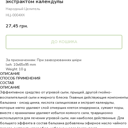
экстрактом календулы
Народный Целитель
НЦ-0004ХК
27,45
грн.
ДО КОШИКА
За призначенням: При захворюваннях шкіри
lwh: 10x65x95 mm
Weight: 10 g
ОПИСАНИЕ
СПОСОБ ПРИМЕНЕНИЯ
СОСТАВ
ОПИСАНИЕ
Эффективное средство от угревой сыпи, прыщей, другой гнойно-
воспалительной сыпи и жирного блеска. Главные действующие компоненты
бальзама - оксид цинка, кислота салициловая и экстракт календулы,
которые мягко удаляют слой отмерших клеток эпидермиса, сужают поры,
вместе с крахмалами удаляют избыток кожного сала, традиционно
используются для лечения угревой сыпи, как наиболее действенные. Для
большего эффекта в состав бальзама добавлены эфирное масло чайного