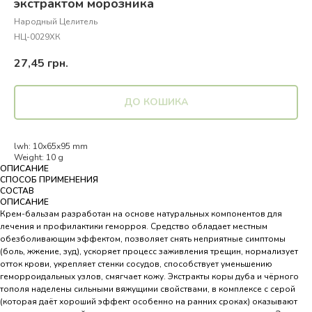
экстрактом морозника
Народный Целитель
НЦ-0029ХК
27,45
грн.
ДО КОШИКА
lwh: 10x65x95 mm
Weight: 10 g
ОПИСАНИЕ
СПОСОБ ПРИМЕНЕНИЯ
СОСТАВ
ОПИСАНИЕ
Крем-бальзам разработан на основе натуральных компонентов для
лечения и профилактики геморроя. Средство обладает местным
обезболивающим эффектом, позволяет снять неприятные симптомы
(боль, жжение, зуд), ускоряет процесс заживления трещин, нормализует
отток крови, укрепляет стенки сосудов, способствует уменьшению
геморроидальных узлов, смягчает кожу. Экстракты коры дуба и чёрного
тополя наделены сильными вяжущими свойствами, в комплексе с серой
(которая даёт хороший эффект особенно на ранних сроках) оказывают