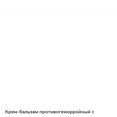
Крем-бальзам противогеморройный с