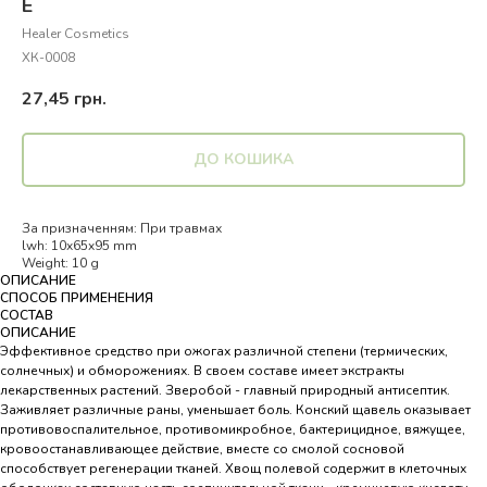
Е
Healer Cosmetics
ХК-0008
27,45
грн.
ДО КОШИКА
За призначенням: При травмах
lwh: 10x65x95 mm
Weight: 10 g
ОПИСАНИЕ
СПОСОБ ПРИМЕНЕНИЯ
СОСТАВ
ОПИСАНИЕ
Эффективное средство при ожогах различной степени (термических,
солнечных) и обморожениях. В своем составе имеет экстракты
лекарственных растений. Зверобой - главный природный антисептик.
Заживляет различные раны, уменьшает боль. Конский щавель оказывает
противовоспалительное, противомикробное, бактерицидное, вяжущее,
кровоостанавливающее действие, вместе со смолой сосновой
способствует регенерации тканей. Хвощ полевой содержит в клеточных