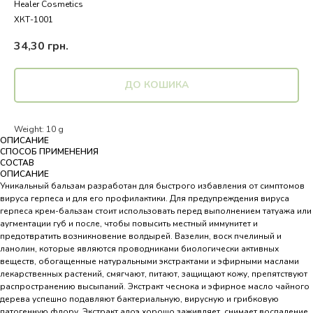
Healer Cosmetics
ХКТ-1001
34,30
грн.
ДО КОШИКА
Weight: 10 g
ОПИСАНИЕ
СПОСОБ ПРИМЕНЕНИЯ
СОСТАВ
ОПИСАНИЕ
Уникальный бальзам разработан для быстрого избавления от симптомов
вируса герпеса и для его профилактики. Для предупреждения вируса
герпеса крем-бальзам стоит использовать перед выполнением татуажа или
аугментации губ и после, чтобы повысить местный иммунитет и
предотвратить возникновение волдырей. Вазелин, воск пчелиный и
ланолин, которые являются проводниками биологически активных
веществ, обогащенные натуральными экстрактами и эфирными маслами
лекарственных растений, смягчают, питают, защищают кожу, препятствуют
распространению высыпаний. Экстракт чеснока и эфирное масло чайного
дерева успешно подавляют бактериальную, вирусную и грибковую
патогенную флору. Экстракт алоэ хорошо заживляет, снимает воспаление,