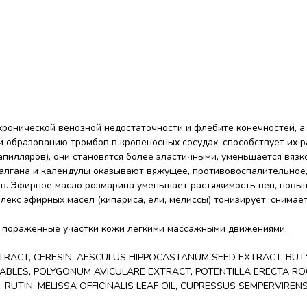
ронической венозной недостаточности и флебите конечностей, а 
и образованию тромбов в кровеносных сосудах, способствует их р
капилляров), они становятся более эластичными, уменьшается вяз
, калгана и календулы оказывают вяжущее, противовоспалительно
ов. Эфирное масло розмарина уменьшает растяжимость вен, повыш
екс эфирных масел (кипариса, ели, мелиссы) тонизирует, снимает
а пораженные участки кожи легкими массажными движениями.
ACT, CERESIN, AESCULUS HIPPOCASTANUM SEED EXTRACT, BUTYRO
IFIABLES, POLYGONUM AVICULARE EXTRACT, POTENTILLA ERECTA R
UTIN, MELISSA OFFICINALIS LEAF OIL, CUPRESSUS SEMPERVIRENS