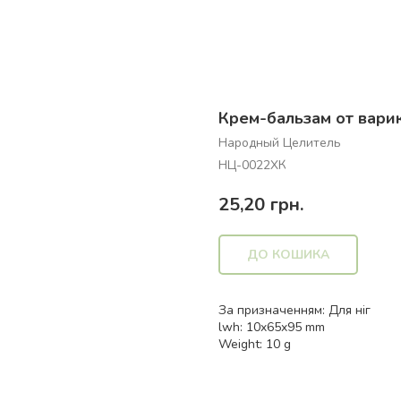
Крем-бальзам от варик
Народный Целитель
НЦ-0022ХК
25,20
грн.
ДО КОШИКА
За призначенням: Для ніг
lwh: 10x65x95 mm
Weight: 10 g