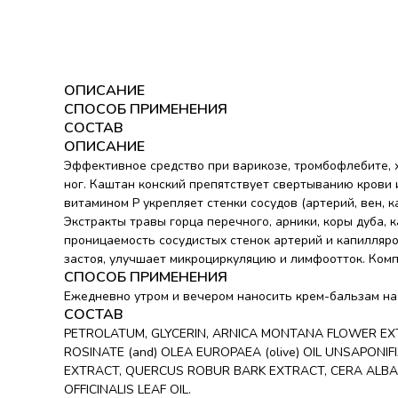
ОПИСАНИЕ
СПОСОБ ПРИМЕНЕНИЯ
СОСТАВ
ОПИСАНИЕ
Эффективное средство при варикозе, тромбофлебите, х
ног. Каштан конский препятствует свертыванию крови 
витамином Р укрепляет стенки сосудов (артерий, вен, 
Экстракты травы горца перечного, арники, коры дуба
проницаемость сосудистых стенок артерий и капилляр
застоя, улучшает микроциркуляцию и лимфоотток. Компл
СПОСОБ ПРИМЕНЕНИЯ
Ежедневно утром и вечером наносить крем-бальзам н
СОСТАВ
PETROLATUM, GLYCERIN, ARNICA MONTANA FLOWER EXTR
ROSINATE (and) OLEA EUROPAEA (olive) OIL UNSAPON
EXTRACT, QUERCUS ROBUR BARK EXTRACT, CERA ALBA, R
OFFICINALIS LEAF OIL.